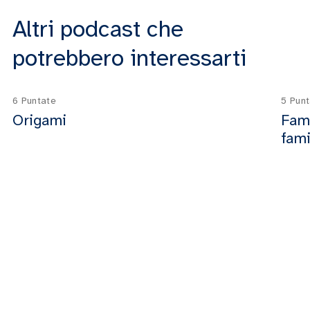
Altri podcast che
potrebbero interessarti
6 Puntate
5 Pun
Origami
FamI
fami