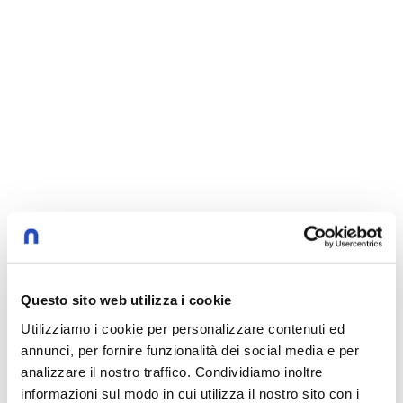
Laura Zanfrini
Erika Uberti
Questo sito web utilizza i cookie
Altri Episodi
Utilizziamo i cookie per personalizzare contenuti ed
annunci, per fornire funzionalità dei social media e per
analizzare il nostro traffico. Condividiamo inoltre
Uomini inattivi: tra l'eredità del passato e
informazioni sul modo in cui utilizza il nostro sito con i
35:47