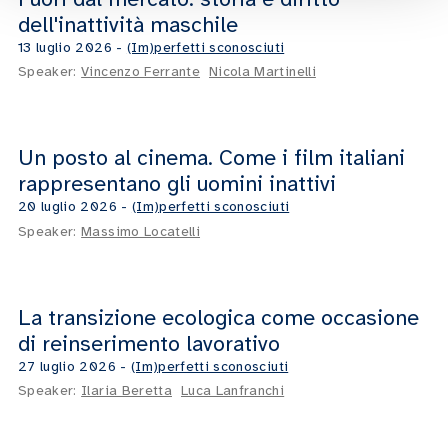
dell'inattività maschile
13 luglio 2026
-
(Im)perfetti sconosciuti
Speaker:
Vincenzo Ferrante
Nicola Martinelli
Un posto al cinema. Come i film italiani
22:08
rappresentano gli uomini inattivi
20 luglio 2026
-
(Im)perfetti sconosciuti
Speaker:
Massimo Locatelli
La transizione ecologica come occasione
14:47
di reinserimento lavorativo
27 luglio 2026
-
(Im)perfetti sconosciuti
Speaker:
Ilaria Beretta
Luca Lanfranchi