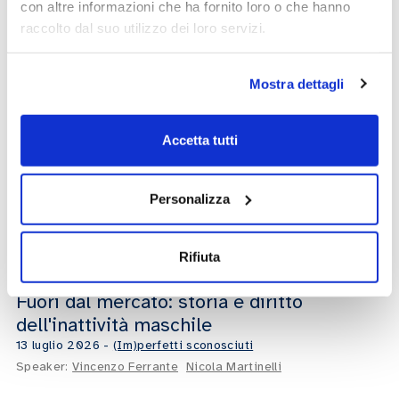
con altre informazioni che ha fornito loro o che hanno
Uomini inattivi: tra l'eredità del passato e
35:47
raccolto dal suo utilizzo dei loro servizi.
il peso delle aspettative
22 giugno 2026
-
(Im)perfetti sconosciuti
Speaker:
Gianpiero Fumi
Augusto Cocorullo
Mostra dettagli
Accetta tutti
Quando smetti di correre. Cosa succede
34:33
quando il lavoro non basta più a definirci
Personalizza
29 giugno 2026
-
(Im)perfetti sconosciuti
Speaker:
Silvio Carlo Ripamonti
Patrizia Milesi
Rifiuta
Fuori dal mercato: storia e diritto
27:13
dell'inattività maschile
13 luglio 2026
-
(Im)perfetti sconosciuti
Speaker:
Vincenzo Ferrante
Nicola Martinelli