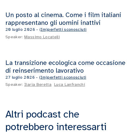
Un posto al cinema. Come i film italiani
22:08
rappresentano gli uomini inattivi
20 luglio 2026
-
(Im)perfetti sconosciuti
Speaker:
Massimo Locatelli
La transizione ecologica come occasione
14:47
di reinserimento lavorativo
27 luglio 2026
-
(Im)perfetti sconosciuti
Speaker:
Ilaria Beretta
Luca Lanfranchi
Altri podcast che
potrebbero interessarti