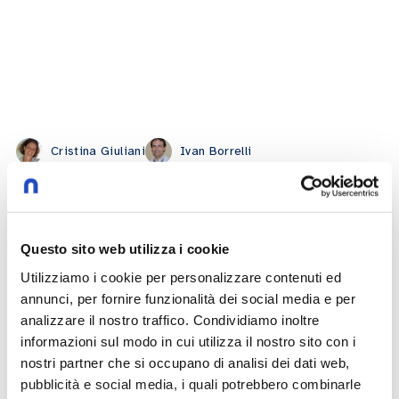
Cristina Giuliani
Ivan Borrelli
Altri Episodi
Questo sito web utilizza i cookie
Utilizziamo i cookie per personalizzare contenuti ed
L'ombra del maschio adulto
47:47
annunci, per fornire funzionalità dei social media e per
15 giugno 2026
-
(Im)perfetti sconosciuti
analizzare il nostro traffico. Condividiamo inoltre
Speaker:
Laura Zanfrini
Erika Uberti
informazioni sul modo in cui utilizza il nostro sito con i
nostri partner che si occupano di analisi dei dati web,
pubblicità e social media, i quali potrebbero combinarle