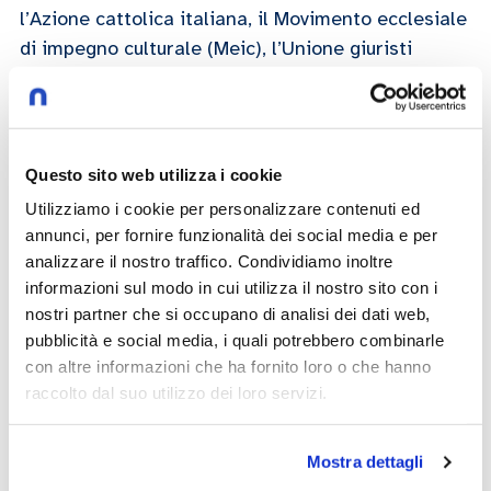
l’Azione cattolica italiana, il Movimento ecclesiale
di impegno culturale (Meic), l’Unione giuristi
cattolici Italiani (Ugci) e il comitato promotore
delle “Settimane sociali”
Ivana Pais
Giuseppe Ondei
Giovanni Bombelli
Questo sito web utilizza i cookie
Utilizziamo i cookie per personalizzare contenuti ed
04/12/2024
annunci, per fornire funzionalità dei social media e per
analizzare il nostro traffico. Condividiamo inoltre
informazioni sul modo in cui utilizza il nostro sito con i
Play now
nostri partner che si occupano di analisi dei dati web,
pubblicità e social media, i quali potrebbero combinarle
con altre informazioni che ha fornito loro o che hanno
raccolto dal suo utilizzo dei loro servizi.
intelligenza artificiale
Mostra dettagli