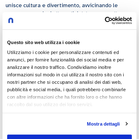
unisce cultura e divertimento, avvicinando le
nuove generazioni alle radici del teatro e alla
complessità del presente.
Redazione
Questo sito web utilizza i cookie
Utilizziamo i cookie per personalizzare contenuti ed
07/05/2025
annunci, per fornire funzionalità dei social media e per
analizzare il nostro traffico. Condividiamo inoltre
informazioni sul modo in cui utilizza il nostro sito con i
Play now
nostri partner che si occupano di analisi dei dati web,
pubblicità e social media, i quali potrebbero combinarle
con altre informazioni che ha fornito loro o che hanno
raccolto dal suo utilizzo dei loro servizi.
teatro
Mostra dettagli