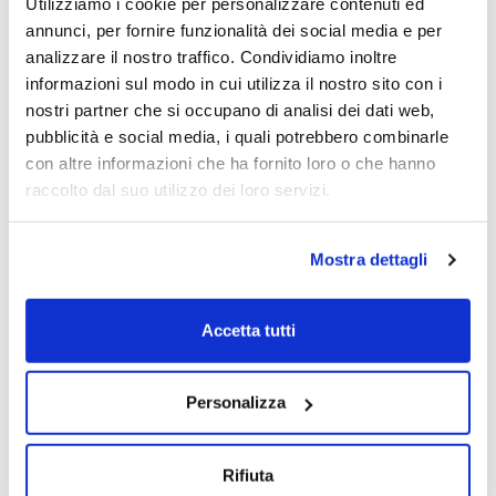
Utilizziamo i cookie per personalizzare contenuti ed
Andrea Santini
Pietro Benassi
Fabio Melloni
annunci, per fornire funzionalità dei social media e per
analizzare il nostro traffico. Condividiamo inoltre
+ Altri speaker
informazioni sul modo in cui utilizza il nostro sito con i
12/03/2025
nostri partner che si occupano di analisi dei dati web,
pubblicità e social media, i quali potrebbero combinarle
con altre informazioni che ha fornito loro o che hanno
Un’Europa protagonista. Sfide e
raccolto dal suo utilizzo dei loro servizi.
opportunità in un mondo che cambia.
L’intervista a Pietro Benassi
Mostra dettagli
Pietro Benassi
23/10/2023
Accetta tutti
Personalizza
Rifiuta