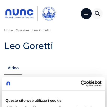
Home
.
Speaker
.
Leo Goretti
Leo Goretti
Video
School of Global Politics Aseri –
International Sport in a Multipolar World
Questo sito web utilizza i cookie