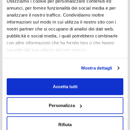
Etienne Van Heerden
Utilizziamo i cookie per personalizzare contenuti ed
annunci, per fornire funzionalità dei social media e per
Etienne Van Heerden
analizzare il nostro traffico. Condividiamo inoltre
informazioni sul modo in cui utilizza il nostro sito con i
07/04/2016
nostri partner che si occupano di analisi dei dati web,
pubblicità e social media, i quali potrebbero combinarle
con altre informazioni che ha fornito loro o che hanno
raccolto dal suo utilizzo dei loro servizi.
Mostra dettagli
Accetta tutti
Personalizza
Rifiuta