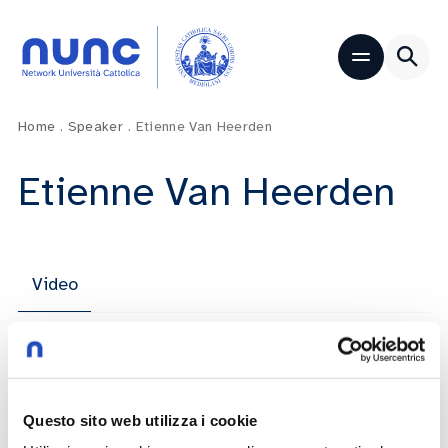
Home
.
Speaker
.
Etienne Van Heerden
Etienne Van Heerden
Video
Conflitto, ragione e riconciliazione. Il
Sudafrica vent’anni dopo. L’intervista a
Questo sito web utilizza i cookie