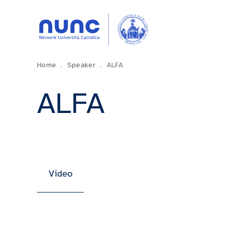
Home
.
Speaker
.
ALFA
ALFA
Video