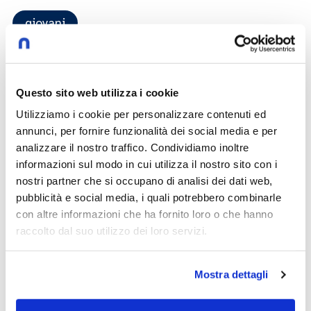
giovani
Speaker
Questo sito web utilizza i cookie
Master Fare Radio
Utilizziamo i cookie per personalizzare contenuti ed
annunci, per fornire funzionalità dei social media e per
analizzare il nostro traffico. Condividiamo inoltre
informazioni sul modo in cui utilizza il nostro sito con i
5 Episodi
nostri partner che si occupano di analisi dei dati web,
pubblicità e social media, i quali potrebbero combinarle
con altre informazioni che ha fornito loro o che hanno
Macchinata
19:21
raccolto dal suo utilizzo dei loro servizi.
24 settembre 2025
-
Tutto molto discutibile
Speaker:
Master Fare Radio
Mostra dettagli