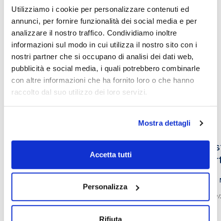
Utilizziamo i cookie per personalizzare contenuti ed
annunci, per fornire funzionalità dei social media e per
analizzare il nostro traffico. Condividiamo inoltre
musica
informazioni sul modo in cui utilizza il nostro sito con i
nostri partner che si occupano di analisi dei dati web,
pubblicità e social media, i quali potrebbero combinarle
con altre informazioni che ha fornito loro o che hanno
Altri video che potrebbero
raccolto dal suo utilizzo dei loro servizi.
interessarti
Mostra dettagli
Il Coro Alpino dell’Università
Musi
Accetta tutti
Cattolica in concerto
Mart
10/12/2025
Personalizza
08/09/
Rifiuta