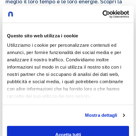
meglio il loro tempo e le loro energie. Scopri la
sua giornata tipo
Redazione
Questo sito web utilizza i cookie
04/04/2023
Utilizziamo i cookie per personalizzare contenuti ed
annunci, per fornire funzionalità dei social media e per
analizzare il nostro traffico. Condividiamo inoltre
Play now
informazioni sul modo in cui utilizza il nostro sito con i
nostri partner che si occupano di analisi dei dati web,
pubblicità e social media, i quali potrebbero combinarle
con altre informazioni che ha fornito loro o che hanno
alumni
meet the professional
raccolto dal suo utilizzo dei loro servizi.
Mostra dettagli
Altri video che potrebbero
Accetta tutti