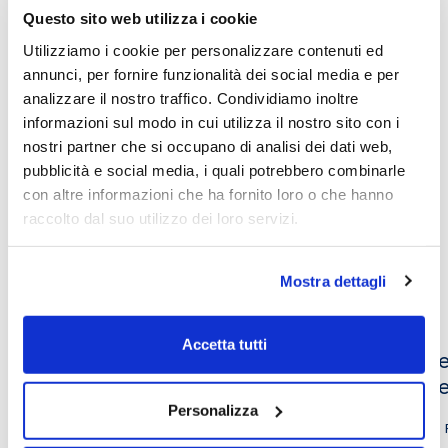
Giorgio Armani
Questo sito web utilizza i cookie
Utilizziamo i cookie per personalizzare contenuti ed
11/05/2023
annunci, per fornire funzionalità dei social media e per
analizzare il nostro traffico. Condividiamo inoltre
informazioni sul modo in cui utilizza il nostro sito con i
Play now
nostri partner che si occupano di analisi dei dati web,
pubblicità e social media, i quali potrebbero combinarle
con altre informazioni che ha fornito loro o che hanno
raccolto dal suo utilizzo dei loro servizi.
Altri video che potrebbero
Mostra dettagli
interessarti
Accetta tutti
Le isole dell’ingiustizia e la giustizia
“Sce
del ritorno
Chie
Personalizza
Philippe Sands