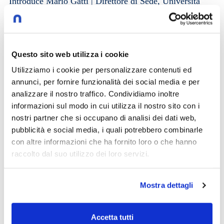
Introduce Mario Gatti | Direttore di Sede, Università
Cattolica del Sacro Cuore Modera Fabio Pizzul |
Giornalista Intervengono Glenda Quintini | Economista,
Head of Skills and Future Readiness Division, OECD
Questo sito web utilizza i cookie
Luisa Brembilla | Responsabile Operations &
Marketing, EMME Promozione Ismene Papageorgiu |
Utilizziamo i cookie per personalizzare contenuti ed
Responsabile Master e Corsi specializzanti, Università
annunci, per fornire funzionalità dei social media e per
analizzare il nostro traffico. Condividiamo inoltre
Cattolica del Sacro Cuore
informazioni sul modo in cui utilizza il nostro sito con i
11/09/2025
nostri partner che si occupano di analisi dei dati web,
pubblicità e social media, i quali potrebbero combinarle
con altre informazioni che ha fornito loro o che hanno
raccolto dal suo utilizzo dei loro servizi.
Play now
Mostra dettagli
Altri video che potrebbero
Accetta tutti