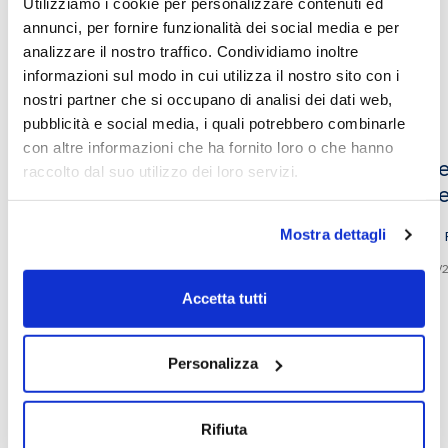
Utilizziamo i cookie per personalizzare contenuti ed
annunci, per fornire funzionalità dei social media e per
analizzare il nostro traffico. Condividiamo inoltre
Altri video che potrebbero
informazioni sul modo in cui utilizza il nostro sito con i
interessarti
nostri partner che si occupano di analisi dei dati web,
pubblicità e social media, i quali potrebbero combinarle
con altre informazioni che ha fornito loro o che hanno
Le isole dell’ingiustizia e la giustizia
“Sce
raccolto dal suo utilizzo dei loro servizi.
del ritorno
Chie
Mostra dettagli
Philippe Sands
03/04/2023
28/01/
Accetta tutti
Personalizza
Rifiuta