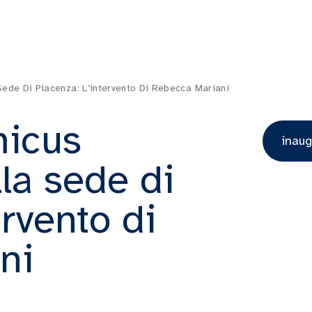
ede Di Piacenza: L’intervento Di Rebecca Mariani
micus
inau
la sede di
ervento di
ni