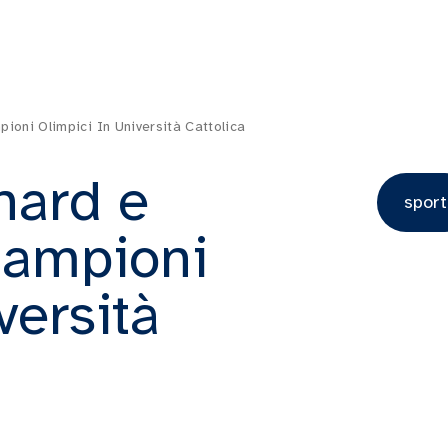
ioni Olimpici In Università Cattolica
nard e
sport
campioni
versità