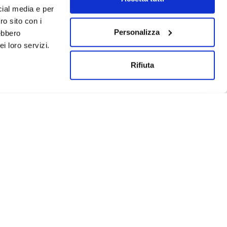
cial media e per
ro sito con i
Personalizza
rebbero
i loro servizi.
Rifiuta
Un progetto realizzato da: