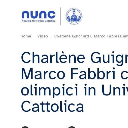
Home
.
Video
.
Charlène Guignard E Marco Fabbri Camp
Charlène Guig
Marco Fabbri 
olimpici in Uni
Cattolica