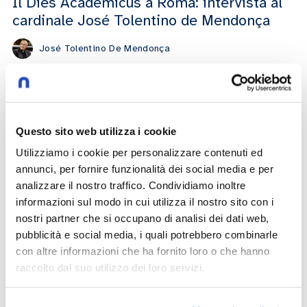
Il Dies Academicus a Roma: intervista al
cardinale José Tolentino de Mendonça
José Tolentino De Mendonça
15/02/2023
«Questa è l’epoca dei cercatori di
Questo sito web utilizza i cookie
spirito». Intervista a Charles Taylor
Utilizziamo i cookie per personalizzare contenuti ed
annunci, per fornire funzionalità dei social media e per
Charles Taylor
analizzare il nostro traffico. Condividiamo inoltre
10/01/2023
informazioni sul modo in cui utilizza il nostro sito con i
nostri partner che si occupano di analisi dei dati web,
pubblicità e social media, i quali potrebbero combinarle
con altre informazioni che ha fornito loro o che hanno
Il pomeriggio del Cristianesimo:
raccolto dal suo utilizzo dei loro servizi.
intervista a Tomas Halìk
Tomas Halik