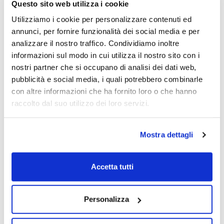
Questo sito web utilizza i cookie
Massimo Bordignon
Tommaso Di Tanno
Utilizziamo i cookie per personalizzare contenuti ed
17/11/2025
annunci, per fornire funzionalità dei social media e per
analizzare il nostro traffico. Condividiamo inoltre
informazioni sul modo in cui utilizza il nostro sito con i
Sconfiggere la corruzione: il sogno di un
nostri partner che si occupano di analisi dei dati web,
paese normale
pubblicità e social media, i quali potrebbero combinarle
con altre informazioni che ha fornito loro o che hanno
Raffaele Cantone
raccolto dal suo utilizzo dei loro servizi.
17/11/2023
Mostra dettagli
Ecomafie e infiltrazioni nell’economia
Accetta tutti
Nicola Gratteri
31/10/2023
Personalizza