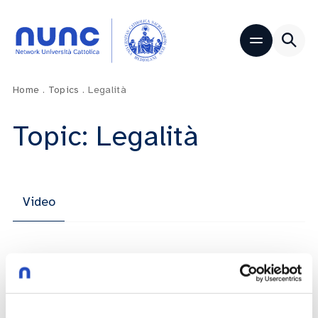
Home
.
Topics
.
Legalità
Topic: Legalità
Video
Per una migliore imposizione fiscale sul
patrimonio