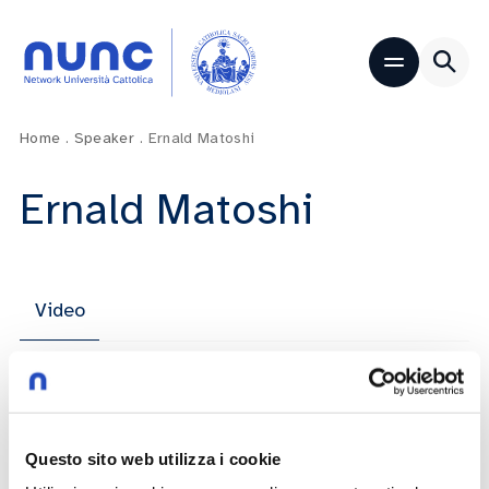
Home
.
Speaker
.
Ernald Matoshi
Ernald Matoshi
Video
TEDxUNICATT – Traces
Questo sito web utilizza i cookie
Mattia Stanga
Claudia Manzi