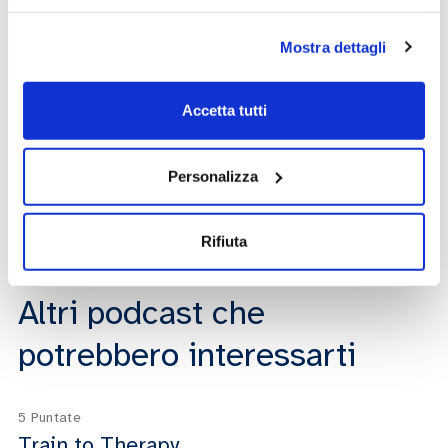
Mostra dettagli
Aspettative sulla terapia
3:12
9 ottobre 2023
-
Il nostro posto nel mondo
Accetta tutti
Personalizza
Prendersi cura della salute mentale
2:50
9 ottobre 2023
-
Il nostro posto nel mondo
Rifiuta
Altri podcast che
potrebbero interessarti
5 Puntate
Train to Therapy