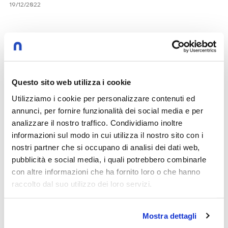
19/12/2022
Inaugurazione anno accademico 21-22: il
messaggio di Papa Francesco
Papa Francesco
Questo sito web utilizza i cookie
Utilizziamo i cookie per personalizzare contenuti ed
19/12/2022
annunci, per fornire funzionalità dei social media e per
analizzare il nostro traffico. Condividiamo inoltre
informazioni sul modo in cui utilizza il nostro sito con i
Inaugurazione anno accademico 21-22: le
nostri partner che si occupano di analisi dei dati web,
parole del rettore Anelli
pubblicità e social media, i quali potrebbero combinarle
con altre informazioni che ha fornito loro o che hanno
Franco Anelli
raccolto dal suo utilizzo dei loro servizi.
19/12/2022
Mostra dettagli