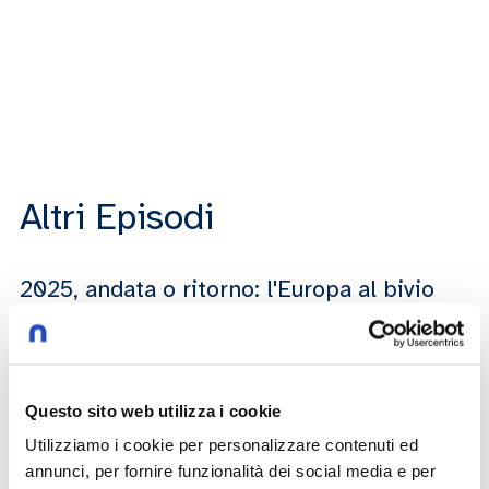
Altri Episodi
2025, andata o ritorno: l'Europa al bivio
22 novembre 2024
-
2025, andata o ritorno
Speaker:
Marco Ferrando
Sebastiano Nerozzi
Questo sito web utilizza i cookie
2025, andata o ritorno: il fattore
Utilizziamo i cookie per personalizzare contenuti ed
populismi
annunci, per fornire funzionalità dei social media e per
29 novembre 2024
-
2025, andata o ritorno