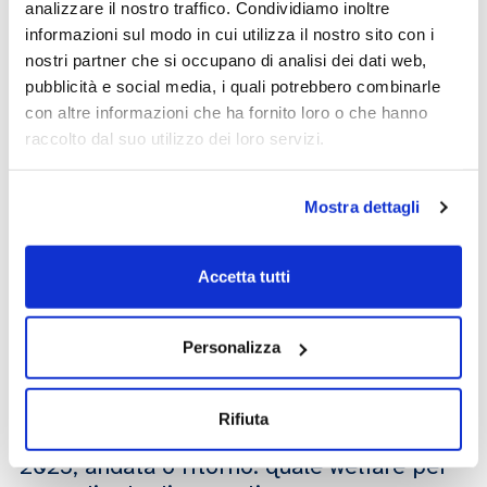
analizzare il nostro traffico. Condividiamo inoltre
Speaker:
Marco Ferrando
Antonio Campati
informazioni sul modo in cui utilizza il nostro sito con i
nostri partner che si occupano di analisi dei dati web,
pubblicità e social media, i quali potrebbero combinarle
con altre informazioni che ha fornito loro o che hanno
2025, andata o ritorno: migranti,
raccolto dal suo utilizzo dei loro servizi.
migrazioni e paure
8 dicembre 2024
-
2025, andata o ritorno
Speaker:
Maddalena Colombo
Marco Ferrando
Mostra dettagli
Accetta tutti
2025, andata o ritorno: i 56 conflitti nel
mondo. Per quanto ancora
16 dicembre 2024
-
2025, andata o ritorno
Personalizza
Speaker:
Mireno Berrettini
Chiara Vitali
Rifiuta
2025, andata o ritorno: quale welfare per